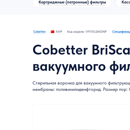
Картриджные (патронные) фильтры
Кас
Лабораторная химическая посуда
Расходные материалы для лаборатории
Cobetter
Код модели: VFF01LSMDNP
Спецификац
КНР
Контрольно-измерительное оборудование
Cobetter BriSc
Метеорологическое оборудование
вакуумного фил
Оборудование специального отраслевого
назначения
Химические реактивы
Стерильная воронка для вакуумного фильтрующ
мембраны: поливинилиденфторид. Размер пор: 0
Средства индивидуальной защиты
Холодильное и морозильное
оборудование лабораторного назначения
Микробиология и биотехнология