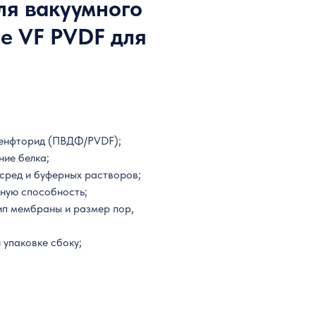
ля вакуумного
le VF PVDF для
денфторид (ПВДФ/PVDF);
ние белка;
 сред и буферных растворов;
ную способность;
ип мембраны и размер пор,
 упаковке сбоку;