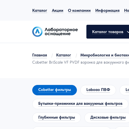
Каталог
Акции
О компании
Информация
Но
Каталог товаров
Главная
/
Каталог
/
Микробиология и биотех
Cobetter BriScale VF PVDF воронка для вакуумного ф
Общелабораторное оборудование
Аналитическое оборудование
Молекулярная биология
Cobetter фильтры
Laboao ПВФ
L
Лабораторная мебель
Бутылки-приемники для вакуумных фильтров
Пробоподготовка
Глубинные фильтры
Дисковые фильтры
Испытательное оборудование