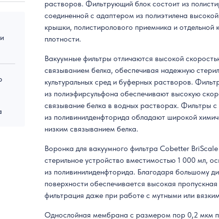
растворов. Фильтрующий блок состоит из полисти
соединенной с адаптером из полиэтилена высокой
крышки, полистиролового приемника и отдельной 
 и
плотности.
Вакуумные фильтры отличаются высокой скорость
связыванием белка, обеспечивая надежную стери
о
культуральных сред и буферных растворов. Фильт
из полиэфирсульфона обеспечивают высокую скоро
связывание белка в водных растворах. Фильтры 
а
из поливинилденфторида обладают широкой химич
низким связыванием белка.
Воронка для вакуумного фильтра Cobetter BriScal
стерильное устройство вместимостью 1 000 мл, 
из поливинилиденфторида. Благодаря большому д
поверхности обеспечивается высокая пропускная
фильтрация даже при работе с мутными или вязки
Однослойная мембрана с размером пор 0,2 мкм п