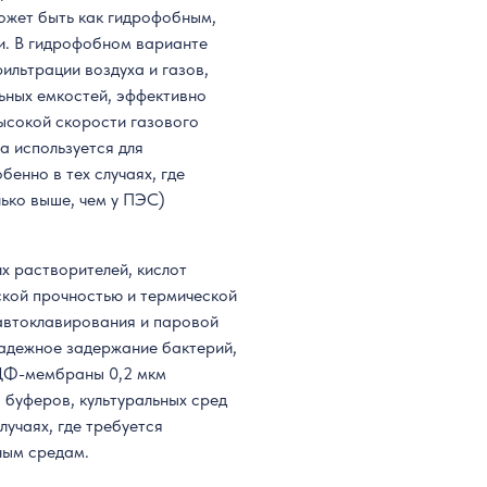
ожет быть как гидрофобным,
и. В гидрофобном варианте
ильтрации воздуха и газов,
льных емкостей, эффективно
ысокой скорости газового
 используется для
енно в тех случаях, где
лько выше, чем у ПЭС)
х растворителей, кислот
ской прочностью и термической
автоклавирования и паровой
надежное задержание бактерий,
ВДФ-мембраны 0,2 мкм
 буферов, культуральных сред
лучаях, где требуется
ным средам.