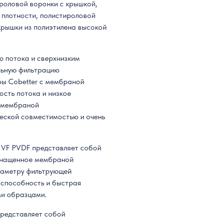
роловой воронки с крышкой,
 плотности, полистироловой
крышки из полиэтилена высокой
ю потока и сверхнизким
льную фильтрацию
ры Cobetter с мембраной
сть потока и низкое
с мембраной
еской совместимостью и очень
e VF PVDF представляет собой
оснащенное мембраной
иаметру фильтрующей
 способность и быстрая
ми образцами.
редставляет собой