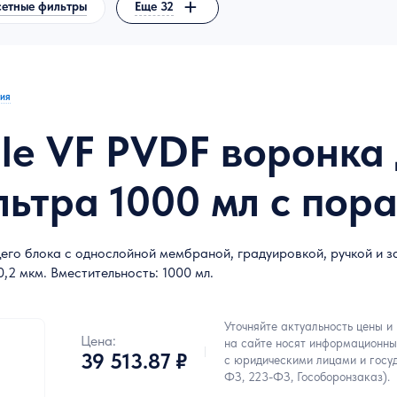
сетные фильтры
Еще 32
ия
ale VF PVDF воронка
ьтра 1000 мл с пора
его блока с однослойной мембраной, градуировкой, ручкой и
,2 мкм. Вместительность: 1000 мл.
Уточняйте актуальность цены и
Цена:
на сайте носят информационны
39 513.87 ₽
с юридическими лицами и госу
ФЗ, 223-ФЗ, Гособоронзаказ).