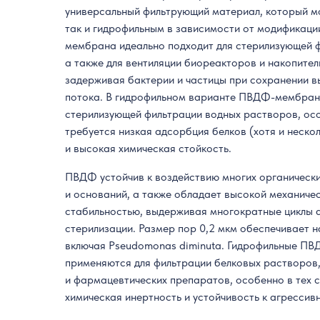
универсальный фильтрующий материал, который м
так и гидрофильным в зависимости от модификаци
мембрана идеально подходит для стерилизующей ф
а также для вентиляции биореакторов и накопите
задерживая бактерии и частицы при сохранении в
потока. В гидрофильном варианте ПВДФ-мембрана
стерилизующей фильтрации водных растворов, особ
требуется низкая адсорбция белков (хотя и неско
и высокая химическая стойкость.
ПВДФ устойчив к воздействию многих органически
и оснований, а также обладает высокой механиче
стабильностью, выдерживая многократные циклы 
стерилизации. Размер пор 0,2 мкм обеспечивает 
включая Pseudomonas diminuta. Гидрофильные П
применяются для фильтрации белковых растворов,
и фармацевтических препаратов, особенно в тех с
химическая инертность и устойчивость к агрессив