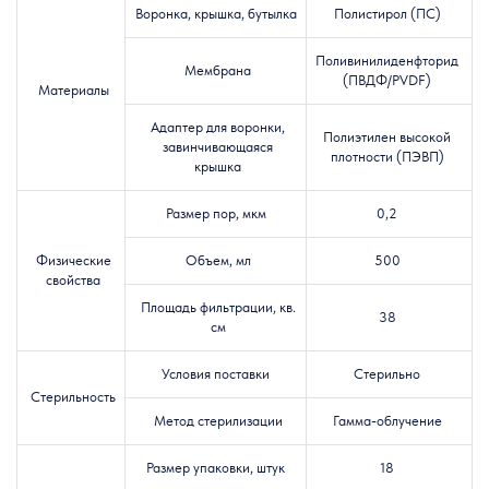
Воронка, крышка, бутылка
Полистирол (ПС)
Поливинилиденфторид
Мембрана
(
ПВДФ
/
PVDF)
Материалы
Адаптер для воронки,
Полиэтилен высокой
завинчивающаяся
плотности (ПЭВП)
крышка
Размер пор, мкм
0,2
Физические
Объем, мл
500
свойства
Площадь фильтрации, кв.
38
см
Условия поставки
Стерильно
Стерильность
Метод стерилизации
Гамма-облучение
Размер упаковки, штук
18