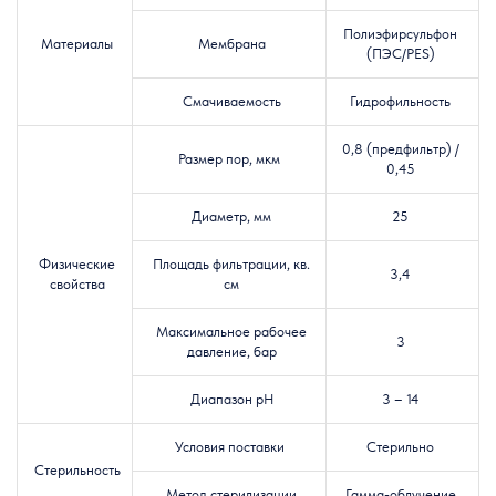
Полиэфирсульфон
Материалы
Мембрана
(ПЭС/PES)
Смачиваемость
Гидрофильность
0,8 (предфильтр) /
Размер пор, мкм
0,45
Диаметр, мм
25
Физические
Площадь фильтрации, кв.
3,4
свойства
см
Максимальное рабочее
3
давление, бар
Диапазон pH
3 – 14
Условия поставки
Стерильно
Стерильность
Метод стерилизации
Гамма-облучение