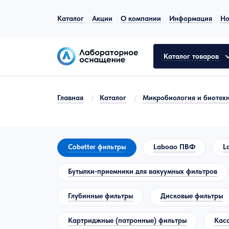
Каталог
Акции
О компании
Информация
Но
Каталог товаров
Главная
/
Каталог
/
Микробиология и биотех
Общелабораторное оборудование
Аналитическое оборудование
Cobetter фильтры
Laboao ПВФ
L
Молекулярная биология
Бутылки-приемники для вакуумных фильтров
Лабораторная мебель
Глубинные фильтры
Дисковые фильтры
Пробоподготовка
Картриджные (патронные) фильтры
Кас
Испытательное оборудование