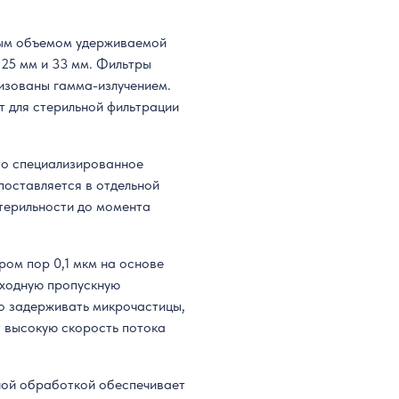
лым объемом удерживаемой
 25 мм и 33 мм. Фильтры
изованы гамма-излучением.
 для стерильной фильтрации
то специализированное
поставляется в отдельной
стерильности до момента
ом пор 0,1 мкм на основе
сходную пропускную
о задерживать микрочастицы,
 высокую скорость потока
ной обработкой обеспечивает