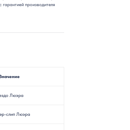
 с гарантией производителя
Значение
ездо Люэра
ер-слип Люэра