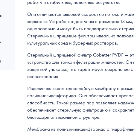
работу и стабильные, надежные результаты.
Они отличаются высокой скоростью потока и ма
 и
жидкости. Устройства доступны в размерах 13 мм,
одноразовые и могут быть предварительно стерил
Стерильные шприцевые фильтры идеально подходят
о
культуральных сред и буферных растворов.
Стерильный шприцевой фильтр Cobetter PVDF — э
а
устройство для тонкой фильтрации жидкостей. Он 
защитной упаковке, что гарантирует сохранение 
использования.
Изделие включает однослойную мембрану с размер
поливинилиденфторида. Она обеспечивает прево
способность. Такой размер пор позволяет надёжн
обеспечивает стерильную фильтрацию и сохраняет
благодаря оптимальной структуре.
Мембрана из поливинилиденфторида с гидрофиль