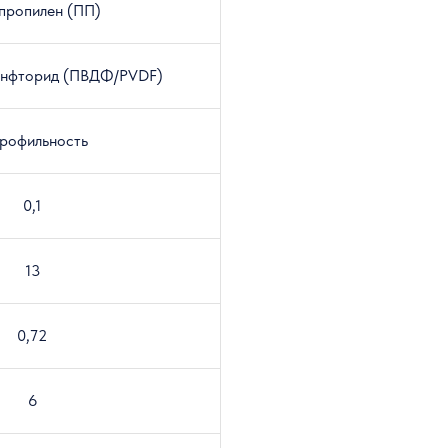
пропилен (ПП)
енфторид (ПВДФ/PVDF)
дрофильность
0,1
13
0,72
6