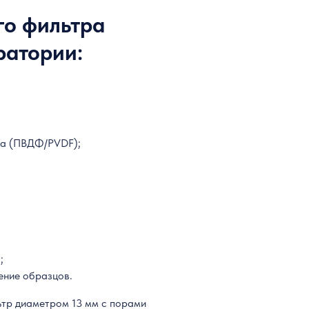
о фильтра
ратории:
да (ПВДФ/PVDF);
;
ение образцов.
ьтр диаметром 13 мм с порами