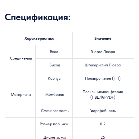
Спецификация:
Характеристика
Значение
Вход
Гнездо Люэра
Соединения
Выход
Штекер-слип Люэра
Корпус
Полипропилен (ПП)
Поливинилиденфторид
Материалы
Мембрана
(ПВДФ/PVDF)
Смачиваемость
Гидрофобность
Размер пор, мкм
0,2
Диаметр, мм
25