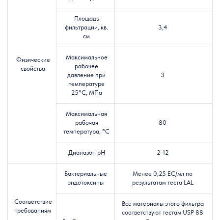
Площадь
фильтрации, кв.
3,4
см
Максимальное
Физические
рабочее
свойства
давление при
3
температуре
25°C
, МПа
Максимальная
рабочая
80
температура, °C
Диапазон pH
2-12
Бактериальные
Менее
0,25 ЕС/мл по
эндотоксины
результатам теста LAL
Соответствие
Все материалы этого фильтра
требованиям
соответствуют тестам USP 88