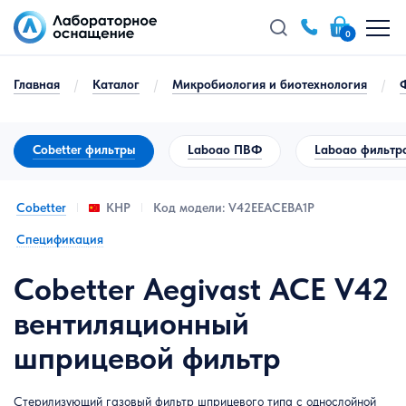
0
Главная
/
Каталог
/
Микробиология и биотехнология
/
Cobetter фильтры
Laboao ПВФ
Laboao фильтр
Cobetter
Код модели: V42EEACEBA1P
КНР
Спецификация
Cobetter Aegivast ACE V42
вентиляционный
шприцевой фильтр
Стерилизующий газовый фильтр шприцевого типа с однослойной