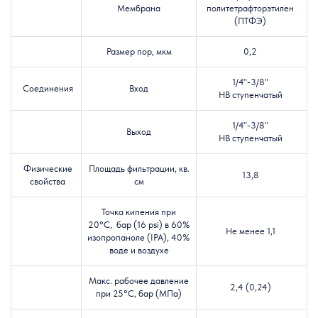
Мембрана
политетрафторэтилен
(ПТФЭ)
Размер пор, мкм
0,2
1/4"-3/8"
Соединения
Вход
HB ступенчатый
1/4"-3/8"
Выход
HB
ступенчатый
Физические
Площадь фильтрации, кв.
13,8
свойства
см
Точка кипения при
20°C,
бар (16 psi) в 60%
Не менее 1,1
изопропаноле (IPA), 40%
воде и воздухе
Макс. рабочее давление
2,4 (0,24)
при 25°C, бар (МПа)