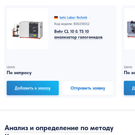
behr Labor-Technik
Код модели: B00218552
Behr CL 10 & TS 10
анализатор галогенидов
Цена:
Цена:
По запросу
По з
Добавить к заказу
Отправить заявку
Д
Анализ и определение по методу