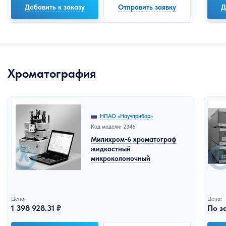
Добавить к заказу
Отправить заявку
Д
Хроматография
НПАО «Научприбор»
Код модели: 2346
Милихром-6 хроматограф
жидкостный
микроколоночный
Цена:
Цена:
1 398 928.31 ₽
По з