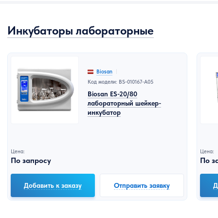
Инкубаторы лабораторные
Biosan
Код модели: BS-010167-A05
Biosan ES-20/80
лабораторный шейкер-
инкубатор
Цена:
Цена:
По запросу
По з
Добавить к заказу
Отправить заявку
Д