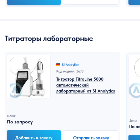
Титраторы лабораторные
SI Analytics
Код модели: 3678
Титратор TitroLine 5000
автоматический
лабораторный от SI Analytics
Цена:
По запросу
Цена:
По з
Добавить к заказу
Отправить заявку