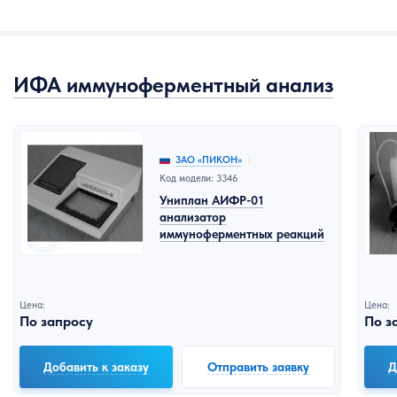
ИФА иммуноферментный анализ
ЗАО «ПИКОН»
Код модели: 3346
Униплан АИФР-01
анализатор
иммуноферментных реакций
Цена:
Цена:
По запросу
По з
Добавить к заказу
Отправить заявку
Д