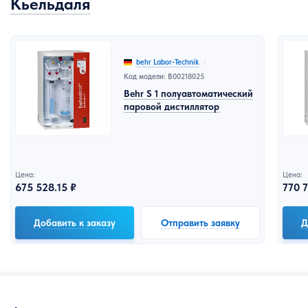
Кьельдаля
behr Labor-Technik
Код модели: B00218025
Behr S 1 полуавтоматический
паровой дистиллятор
Цена:
Цена:
675 528.15 ₽
770 7
Добавить к заказу
Отправить заявку
Д