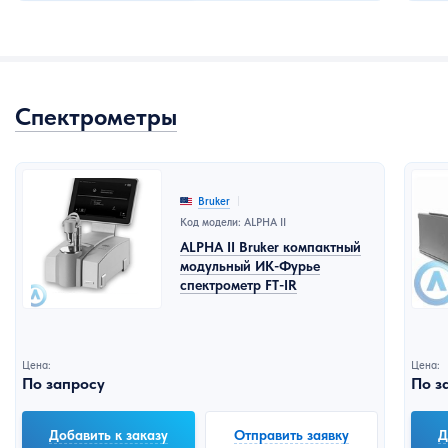
Спектрометры
Bruker
Код модели: ALPHA II
ALPHA II Bruker компактный
модульный ИК-Фурье
спектрометр FT-IR
Цена:
Цена:
По запросу
По з
Добавить к заказу
Отправить заявку
Д