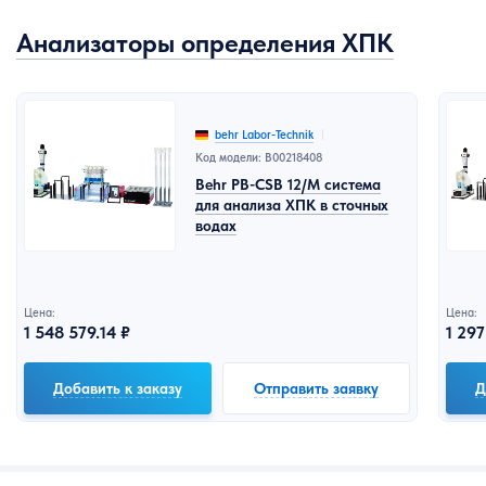
Анализаторы определения ХПК
behr Labor-Technik
Код модели: B00218408
Behr PB-CSB 12/M система
для анализа ХПК в сточных
водах
Цена:
Цена:
1 548 579.14 ₽
1 297
Добавить к заказу
Отправить заявку
Д