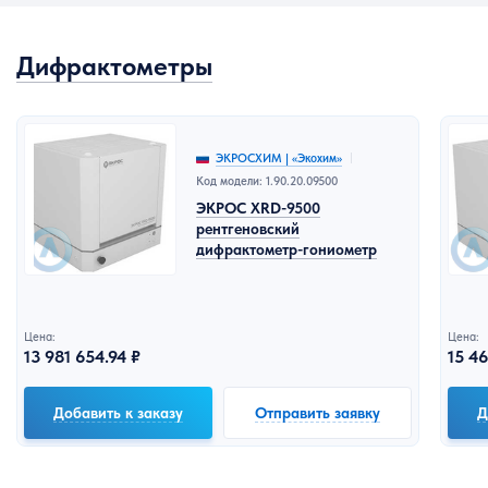
Дифрактометры
ЭКРОСХИМ | «Экохим»
Код модели: 1.90.20.09500
ЭКРОС XRD-9500
рентгеновский
дифрактометр-гониометр
Цена:
Цена:
13 981 654.94 ₽
15 46
Добавить к заказу
Отправить заявку
Д