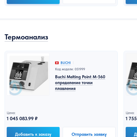
Термоанализ
BUCHI
Код модели: 051999
Buchi Melting Point M-560
определение точки
плавления
Цена:
Цена:
1 045 083.99 ₽
1 755
Добавить к заказу
Отправить заявку
Д