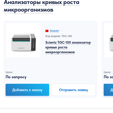
Анализаторы кривых роста
микроорганизмов
Scientz
Код модели: TGC-100
Scientz TGC-100 анализатор
кривых роста
микроорганизмов
Цена:
Цена:
По запросу
По з
Добавить к заказу
Отправить заявку
Д