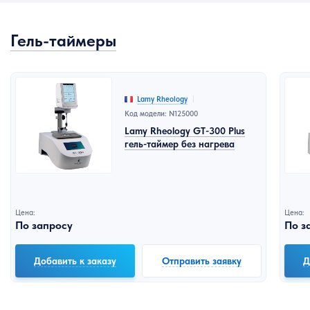
Гель-таймеры
Lamy Rheology
Код модели: N125000
Lamy Rheology GT-300 Plus
гель-таймер без нагрева
Цена:
Цена:
По запросу
По з
Добавить к заказу
Отправить заявку
Д