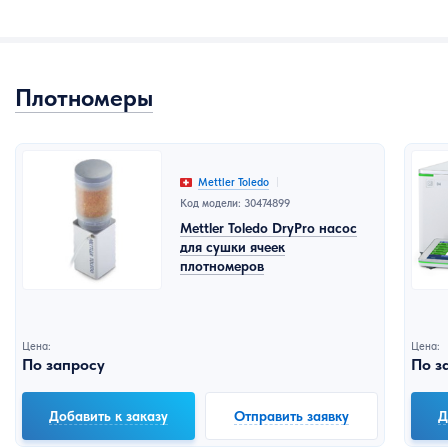
Плотномеры
Mettler Toledo
Код модели: 30474899
Mettler Toledo DryPro насос
для сушки ячеек
плотномеров
Цена:
Цена:
По запросу
По з
Добавить к заказу
Отправить заявку
Д