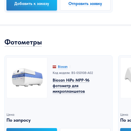
Добавить к заказу
Отправить заявку
Фотометры
Biosan
Код модели: BS-050108-A02
Biosan HiPo MPP-96
фотометр для
микропланшетов
Цена:
Цена:
По запросу
По з