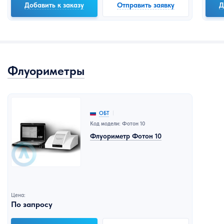
Добавить к заказу
Отправить заявку
Д
Флуориметры
ОБТ
Код модели: Фотон 10
Флуориметр Фотон 10
Цена:
По запросу