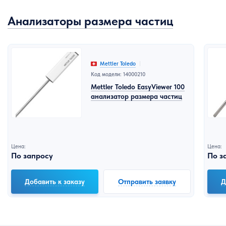
Анализаторы размера частиц
Mettler Toledo
Код модели: 14000210
Mettler Toledo EasyViewer 100
анализатор размера частиц
Цена:
Цена:
По запросу
По з
Добавить к заказу
Отправить заявку
Д