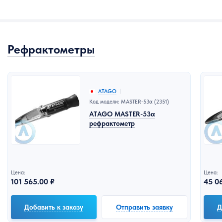
Рефрактометры
ATAGO
Код модели: MASTER-53α (2351)
ATAGO MASTER-53α
рефрактометр
Цена:
Цена:
101 565.00 ₽
45 06
Добавить к заказу
Отправить заявку
Д