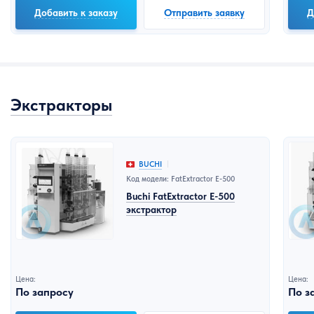
Добавить к заказу
Отправить заявку
Д
Экстракторы
BUCHI
Код модели: FatExtractor E-500
Buchi FatExtractor E-500
экстрактор
Цена:
Цена:
По запросу
По з