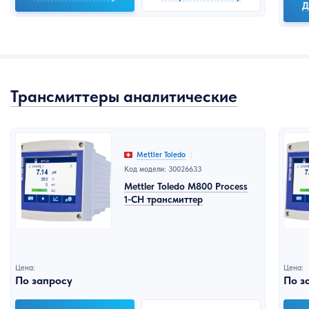
Д
Трансмиттеры аналитические
Mettler Toledo
Код модели: 30026633
Mettler Toledo M800 Process
1-CH трансмиттер
Цена:
Цена:
По запросу
По з