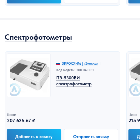
Спектрофотометры
ЭКРОСХИМ | «Экохим»
Код модели: 200.04.0011
ПЭ-5300ВИ
спектрофотометр
Цена:
Цена:
207 625.67 ₽
215 9
Добавить к заказу
Отправить заявку
Д