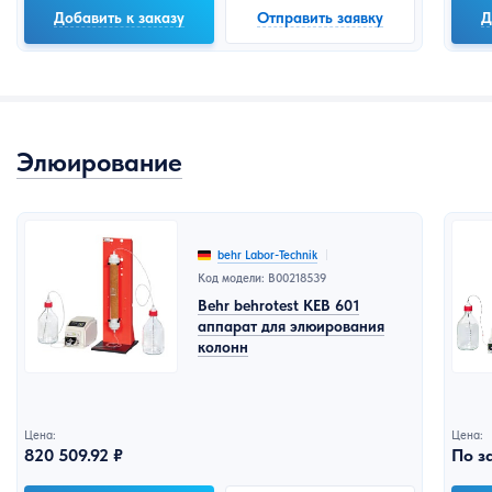
Добавить к заказу
Отправить заявку
Д
Элюирование
behr Labor-Technik
Код модели: B00218539
Behr behrotest KEB 601
аппарат для элюирования
колонн
Цена:
Цена:
820 509.92 ₽
По з