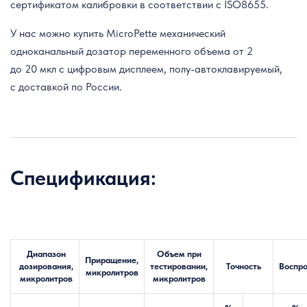
сертификатом калибровки в соответствии с ISO8655.
У нас можно купить MicroPette механический
одноканальный дозатор переменного объема от 2
до 20 мкл с цифровым дисплеем, полу-автоклавируемый,
с доставкой по России.
Спецификация:
Диапазон
Объем при
Приращение,
дозирования,
тестировании,
Точность
Воспр
микролитров
микролитров
микролитров