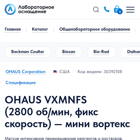
0
Главная
/
Каталог
/
Общелабораторное оборудование
/
Beckman Coulter
Biosan
Bio-Rad
Daihan
OHAUS Corporation
Код модели: 30392108
США
Спецификация
OHAUS VXMNFS
(2800 об/мин, фикс
скорость) — мини вортекс
Мягкое интенсивное перемешивание реагентов и растворов.