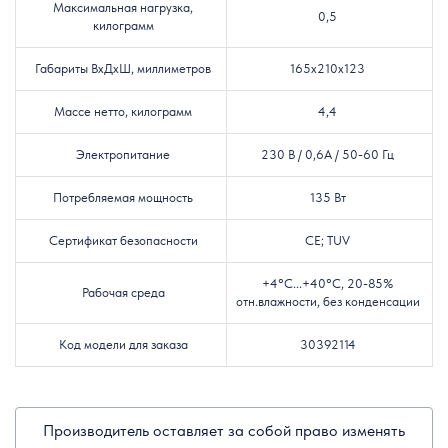
Максимальная нагрузка,
0,5
килограмм
Габариты ВxДxШ, миллиметров
165x210x123
Массе нетто, килограмм
4,4
Электропитание
230 В / 0
,6A
/ 50-60 Гц
Потребляемая мощность
135 Вт
Сертификат безопасности
CE; TUV
+4°C...+40°C, 20-85%
Рабочая среда
отн.влажности, без конденсации
Код модели для заказа
30392114
Производитель оставляет за собой право изменять