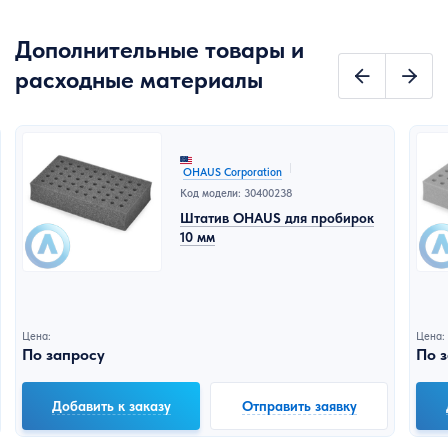
Дополнительные товары и
расходные материалы
OHAUS Corporation
Код модели: 30400238
Штатив OHAUS для пробирок
10 мм
Цена:
Цена:
По запросу
По 
Добавить к заказу
Отправить заявку