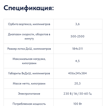
Спецификация:
Орбита вортекса, миллиметров
3,6
Диапазон скорости, оборотов в
500-2500
минуту
Размер лотка ДxШ, миллиметров
184x311
Максимальная нагрузка,
4,5
килограмм
Габариты ВxДxШ, миллиметров
406x241x384
Массе нетто, килограмм
20,3
Электропитание
230 В / 1
A
/ 50-60 Гц
Потребляемая мощность
100 Вт