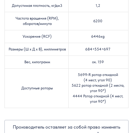
Допустимая плотность, кг/дм3
1,2
Частота вращения (RPM),
6200
оборотов/минута
Ускорение (RCF)
6446хg
Размеры (Ш х Д х В), миллиметров
684×554×697
Вес, килограмм
ок. 159
5699-R ротор откидной
(4 мест, угол 90)
5622 ротор откидной (2 места,
Доступные роторы
угол 90°)
4444 Ротор откидной (4 мест,
угол 90°)
Производитель оставляет за собой право изменять