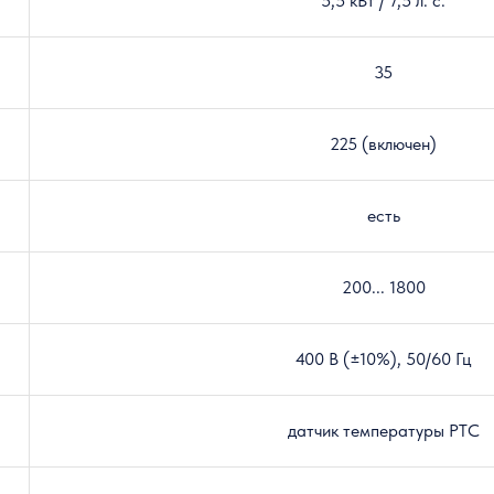
5,5 кВт / 7,5 л. с.
35
225 (включен)
есть
200... 1800
400 В (±10%), 50/60 Гц
датчик температуры PTC