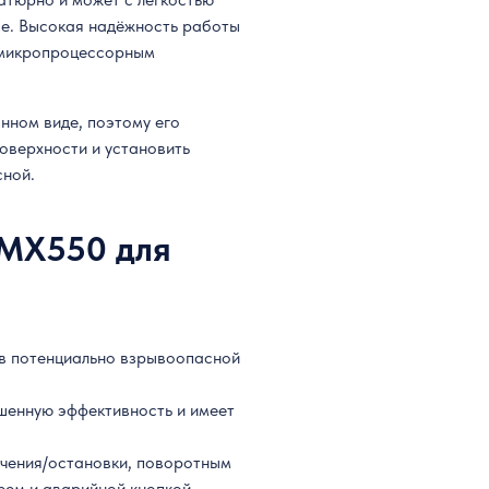
е. Высокая надёжность работы
 микропроцессорным
нном виде, поэтому его
поверхности и установить
сной.
 MX550 для
 в потенциально взрывоопасной
шенную эффективность и имеет
ючения/остановки, поворотным
еем и аварийной кнопкой