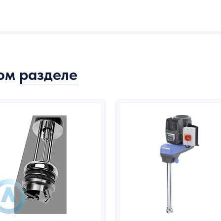
том
разделе