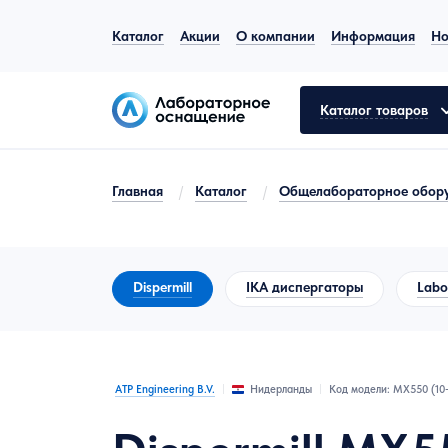
Каталог
Акции
О компании
Информация
Но
Каталог товаров
Главная
/
Каталог
/
Общелабораторное обор
Общелабораторное оборудование
Аналитическое оборудование
Dispermill
IKA диспергаторы
Labo
Молекулярная биология
Лабораторная мебель
ATP Engineering B.V.
Код модели: MX550 (10-
Нидерланды
Пробоподготовка
Испытательное оборудование