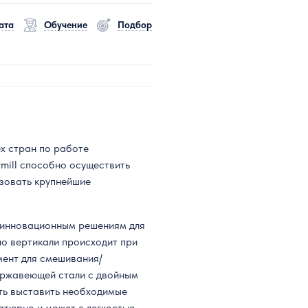
ата
Обучение
Подбор
х стран по работе
mill способно осуществить
изовать крупнейшие
 инновационным решениям для
о вертикали происходит при
мент для смешивания/
ержавеющей стали с двойным
ть выставить необходимые
атюрно и может с легкостью