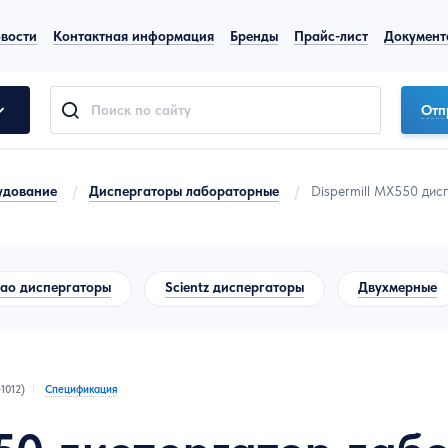
вости
Контактная информация
Бренды
Прайс-лист
Документ
Отп
удование
/
Диспергаторы лабораторные
/
Dispermill MX550 ди
ao диспергаторы
Scientz диспергаторы
Двухмерные
1012)
Спецификация