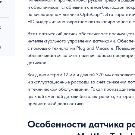
 и
и обеспечивает стабильный сигнал благодаря по
на кислородном датчике OptoCap™. Это гарантируе
HD выдержит многократное автоклавирование и ст
о
Этот оптический датчик обеспечивает преимущест
интеллектуального управления датчиками. Обеспе
а
с помощью технологии Plug and Measure. Повыше
обеспечивается за счет наличия запаса предвари
датчиков.
Зонд диаметром 12 мм и длиной 320 мм сокращае
и эксплуатационные расходы за счёт снижения по
и техническом обслуживании. Такая производител
цельной сменной детали без электролита, котора
предиктивной диагностики.
Особенности датчика р