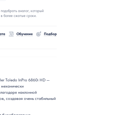
 подобрать аналог, который
 в более сжатые сроки.
ата
Обучение
Подбор
er Toledo InPro 6860i HD —
с механически
Благодаря наклонной
ов, создавая очень стабильный
ет биообрастание