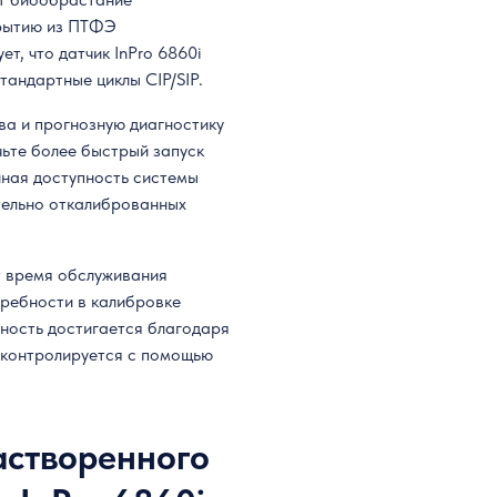
крытию из ПТФЭ
т, что датчик InPro 6860i
андартные циклы CIP/SIP.
ва и прогнозную диагностику
чьте более быстрый запуск
нная доступность системы
тельно откалиброванных
т время обслуживания
требности в калибровке
ьность достигается благодаря
я контролируется с помощью
астворенного