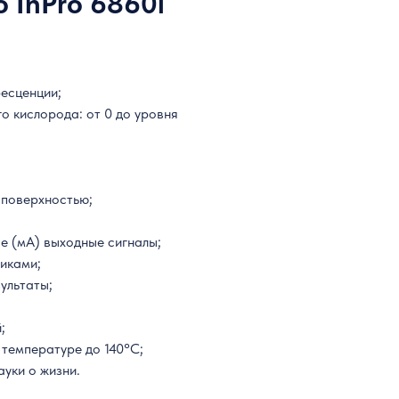
o InPro 6860i
ресценции;
о кислорода: от 0 до уровня
 поверхностью;
е (мА) выходные сигналы;
иками;
ультаты;
;
 температуре до 140°C;
уки о жизни.