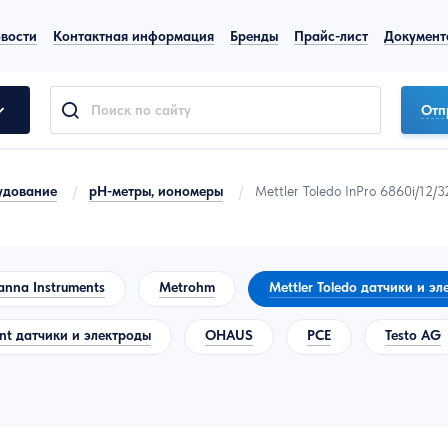
вости
Контактная информация
Бренды
Прайс-лист
Документ
Отп
удование
/
pH-метры, иономеры
/
Mettler Toledo InPro 6860i/12
anna Instruments
Metrohm
Mettler Toledo датчики и э
t датчики и электроды
OHAUS
PCE
Testo AG