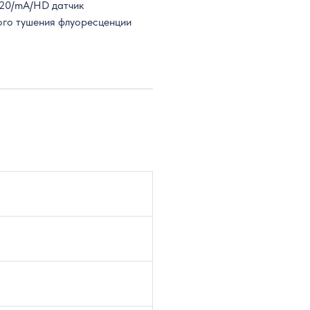
/320/mA/HD датчик
ого тушения флуоресценции