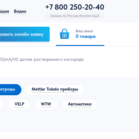
+7 800 250-20-40
ация
Видео
Звонок по России бесплатный
Ваш заказ
равить онлайн-заявку
0
товара
/320/mA/HD датчик растворенного кислорода
лектроды
Mettler Toledo приборы
VELP
WTW
Автоматика