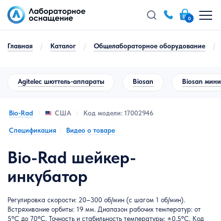
0
Главная
/
Каталог
/
Общелабораторное оборудование
/
Agitelec шюттель-аппараты
Biosan
Biosan мин
Bio-Rad
Код модели: 17002946
США
Спецификация
Видео о товаре
Bio-Rad шейкер-
инкубатор
Регулировка скорости: 20–300 об/мин (с шагом 1 об/мин).
Встряхивание орбиты: 19 мм. Диапазон рабочих температур: от
5°C до 70°C. Точность и стабильность температуры: ±0,5°С. Код