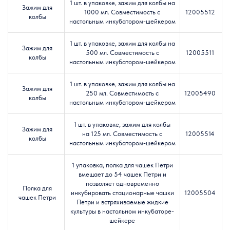
1 шт. в упаковке, зажим для колбы на
Зажим для
1000 мл.
Совместимость с
12005512
колбы
настольным инкубатором-шейкером
1 шт. в упаковке, зажим для колбы на
Зажим для
500 мл.
Совместимость с
12005511
колбы
настольным инкубатором-шейкером
1 шт. в упаковке, зажим для колбы на
Зажим для
250 мл.
Совместимость с
12005490
колбы
настольным инкубатором-шейкером
1 шт. в упаковке, зажим для колбы
Зажим для
на 125 мл.
Совместимость с
12005514
колбы
настольным инкубатором-шейкером
1 упаковка, полка для чашек Петри
вмещает до 54 чашек Петри и
позволяет одновременно
Полка для
инкубировать стационарные чашки
12005504
чашек Петри
Петри и встряхиваемые жидкие
культуры в настольном инкубаторе-
шейкере