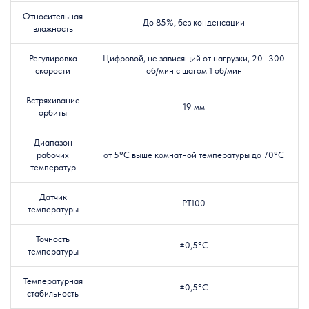
Относительная
До 85%, без конденсации
влажность
Регулировка
Цифровой, не зависящий от нагрузки, 20–300
скорости
об/мин с шагом 1 об/мин
Встряхивание
19 мм
орбиты
Диапазон
рабочих
от 5°C выше комнатной температуры до 70°C
температур
Датчик
PT100
температуры
Точность
±0,5°С
температуры
Температурная
±0,5°С
стабильность