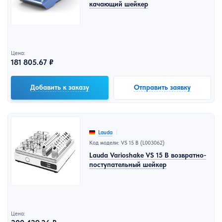
качающий шейкер
Цена:
181 805.67 ₽
Добавить к заказу
Отправить заявку
Lauda
Код модели: VS 15 B (L003062)
Lauda Varioshake VS 15 B возвратно-
поступательный шейкер
Цена: