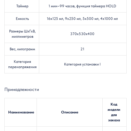
Таймер
1 мин–99 часов, функция таймера HOLD
Емкость
16х125 мл, 9х250 мл, 5х500 мл, 4х1000 мл
Размеры ШxГxВ,
370x530x400
миллиметров
Вес, килограмм
21
Категория
Категория установки l
перенапряжения
Принадлежности
Код
модели
Наименование
Описание
для
заказа