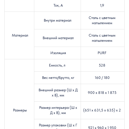
Ток, A
1,9
Сталь с цветным
Внутри материал
напылением
Материал
Сталь с цветным
Внешний материал
напылением
Изоляция
PURF
Емкость, л
528
Вес нетто/брутто, кг
160 / 180
Внешний размер (Ш х Д
900 х 818 х 1 875
х В), мм
Размер интерьера (Ш х
Размеры
(651 х 631,5 х 635) х 2
Д х В), мм
Размер упаковки (Ш х Г
921 х 960 х 1 950