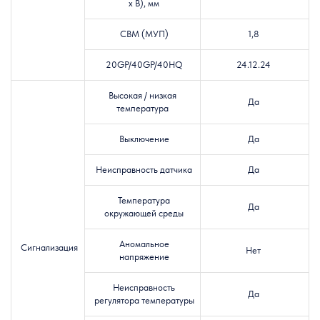
х В), мм
CBM (
МУП)
1,8
20GP/40GP/40HQ
24.12.24
Высокая / низкая
Да
температура
Выключение
Да
Неисправность датчика
Да
Температура
Да
окружающей среды
Аномальное
Сигнализация
Нет
напряжение
Неисправность
Да
регулятора температуры