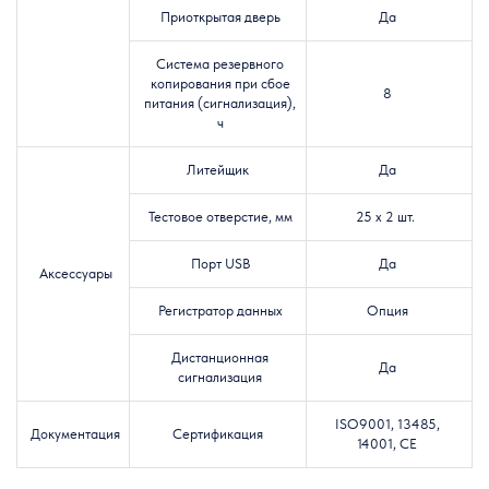
Приоткрытая дверь
Да
Система резервного
копирования при сбое
8
питания (сигнализация),
ч
Литейщик
Да
Тестовое отверстие, мм
25 х 2 шт.
Порт USB
Да
Аксессуары
Регистратор данных
Опция
Дистанционная
Да
сигнализация
ISO9001, 13485,
Документация
Сертификация
14001, CE