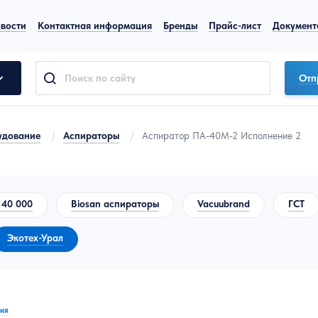
вости
Контактная информация
Бренды
Прайс-лист
Документ
Отп
удование
/
Аспираторы
/
Аспиратор ПА-40М-2 Исполнение 2
 40 000
Biosan аспираторы
Vacuubrand
ГСТ
Экотех-Урал
ия