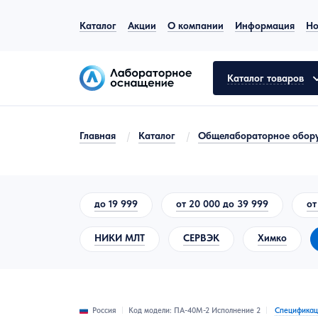
Каталог
Акции
О компании
Информация
Но
Каталог товаров
Главная
/
Каталог
/
Общелабораторное обор
Общелабораторное оборудование
Аналитическое оборудование
до 19 999
от 20 000 до 39 999
от
Молекулярная биология
НИКИ МЛТ
СЕРВЭК
Химко
Лабораторная мебель
Пробоподготовка
Испытательное оборудование
Код модели: ПА-40М-2 Исполнение 2
Спецификац
Россия