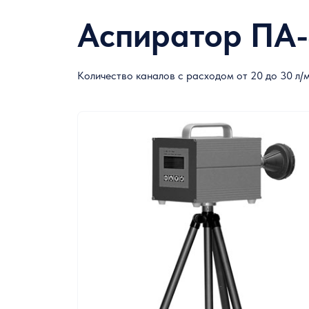
Аспиратор ПА-
Лабораторная химическая посуда
Расходные материалы для лаборатории
Количество каналов с расходом от 20 до 30 л/
Контрольно-измерительное оборудование
Метеорологическое оборудование
Оборудование специального отраслевого
назначения
Химические реактивы
Средства индивидуальной защиты
Холодильное и морозильное
оборудование лабораторного назначения
Микробиология и биотехнология