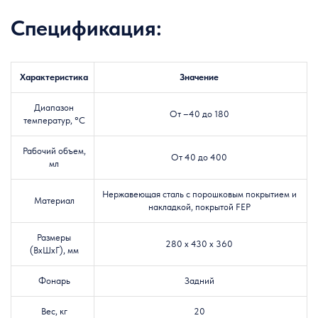
Спецификация:
Характеристика
Значение
Диапазон
От
–
40 до 180
температур, °C
Рабочий объем,
От 40 до 400
мл
Нержавеющая сталь с порошковым покрытием и
Материал
накладкой, покрытой FEP
Размеры
280 х 430 х 360
(ВхШхГ), мм
Фонарь
Задний
Вес, кг
20