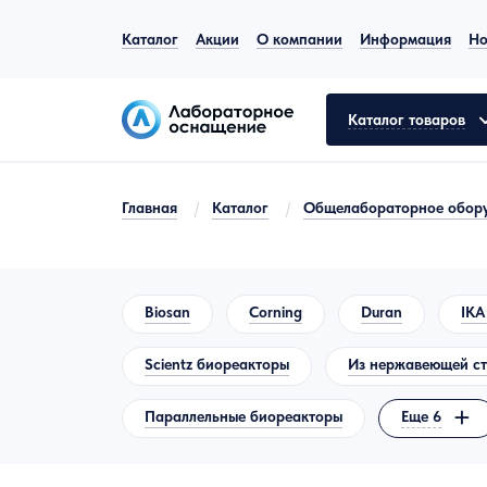
Каталог
Акции
О компании
Информация
Но
Каталог товаров
Главная
/
Каталог
/
Общелабораторное обор
Общелабораторное оборудование
Аналитическое оборудование
Biosan
Corning
Duran
IKA
Молекулярная биология
Scientz биореакторы
Из нержавеющей с
Лабораторная мебель
Параллельные биореакторы
Еще 6
Пробоподготовка
Испытательное оборудование