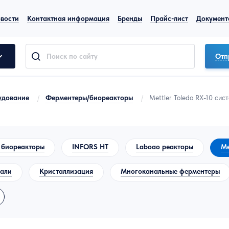
вости
Контактная информация
Бренды
Прайс-лист
Документ
Отп
удование
/
Ферментеры/биореакторы
/
Mettler Toledo RX-10 си
 биореакторы
INFORS HT
Laboao реакторы
Me
тали
Кристаллизация
Многоканальные ферментеры