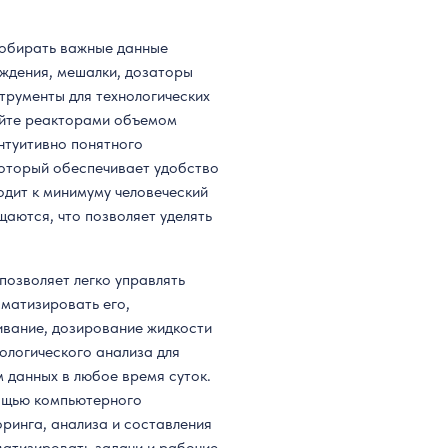
собирать важные данные
ждения, мешалки, дозаторы
трументы для технологических
яйте реакторами объемом
нтуитивно понятного
который обеспечивает удобство
одит к минимуму человеческий
щаются, что позволяет уделять
позволяет легко управлять
матизировать его,
вание, дозирование жидкости
нологического анализа для
 данных в любое время суток.
ощью компьютерного
ринга, анализа и составления
матизировать задачи и рабочие