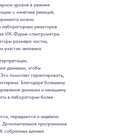
лярном уровне в режиме
ацию о кинетике реакций,
перимента можно
из лабораторных реакторов
ючая ИК-Фурье-спектрометры
аторы размера частиц
з участия человека.
терпретации,
ния данными, чтобы
 Это помогает гарантировать,
потеряна. Благодаря большему
правления данными и меньшему
ать в лаборатории более
тся, передаются и надёжно
. Дополнительное программное
00% собранных данных