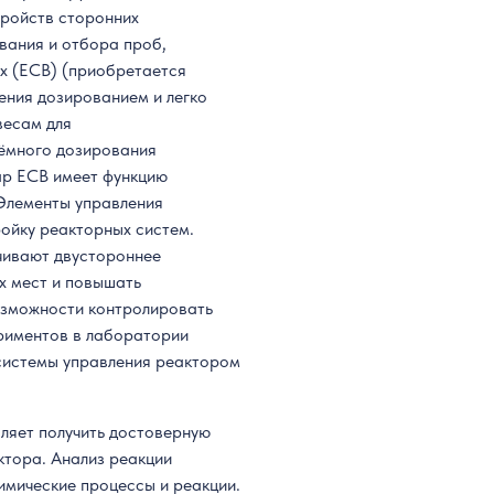
тройств сторонних
вания и отбора проб,
ox (ECB) (приобретается
ения дозированием и легко
весам для
ёмного дозирования
ар ECB имеет функцию
 Элементы управления
ойку реакторных систем.
чивают двустороннее
ых мест и повышать
возможности контролировать
ериментов в лаборатории
 системы управления реактором
ляет получить достоверную
ктора. Анализ реакции
имические процессы и реакции.