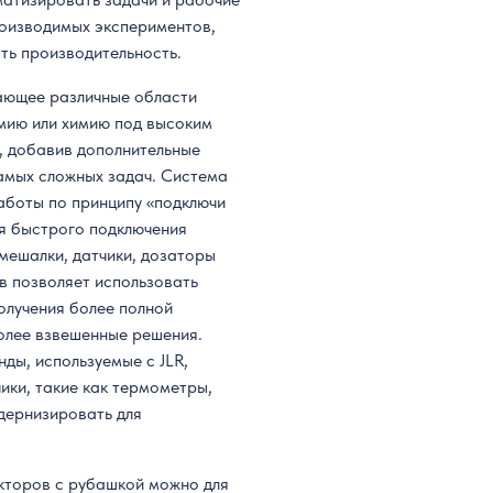
роизводимых экспериментов,
ть производительность.
вающее различные области
мию или химию под высоким
, добавив дополнительные
амых сложных задач. Система
аботы по принципу «подключи
ля быстрого подключения
мешалки, датчики, дозаторы
в позволяет использовать
олучения более полной
олее взвешенные решения.
нды, используемые с JLR,
ки, такие как термометры,
дернизировать для
кторов с рубашкой можно для