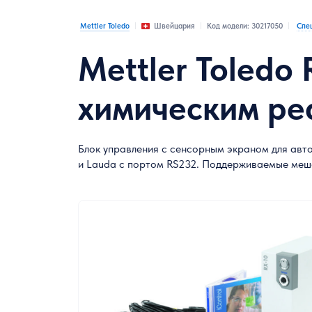
Лабораторная химическая посуда
Mettler Toledo
Код модели: 30217050
Спе
Швейцария
Mettler Toledo
Расходные материалы для лаборатории
Контрольно-измерительное оборудование
химическим ре
Метеорологическое оборудование
Оборудование специального отраслевого
Блок управления с сенсорным экраном для авт
назначения
и Lauda с портом RS232. Поддерживаемые меша
Химические реактивы
Средства индивидуальной защиты
Холодильное и морозильное
оборудование лабораторного назначения
Микробиология и биотехнология