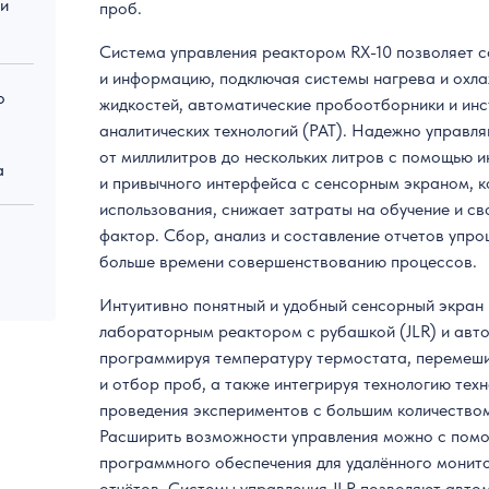
 и
проб.
Система управления реактором RX-10 позволяет 
и информацию, подключая системы нагрева и охла
о
жидкостей, автоматические пробоотборники и инс
аналитических технологий (PAT). Надежно управл
от миллилитров до нескольких литров с помощью и
а
и привычного интерфейса с сенсорным экраном, 
использования, снижает затраты на обучение и св
фактор. Сбор, анализ и составление отчетов упро
больше времени совершенствованию процессов.
Интуитивно понятный и удобный сенсорный экран 
лабораторным реактором с рубашкой (JLR) и авто
программируя температуру термостата, перемеши
и отбор проб, а также интегрируя технологию тех
проведения экспериментов с большим количеством
Расширить возможности управления можно с пом
программного обеспечения для удалённого монито
отчётов. Системы управления JLR позволяют авто