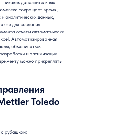
— никаких дополнительных
комплекс сокращает время,
 и аналитических данных,
также для создания
римента отчёты автоматически
 Excel. Автоматизированная
налы, обмениваться
 разработки и оптимизации
ерименту можно прикреплять
правления
ettler Toledo
 с рубашкой;