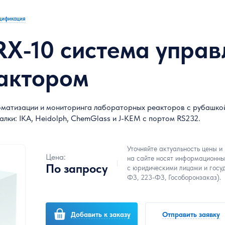
цификация
 RX-10 система упра
актором
оматизации и мониторинга лабораторных реакторов с рубашкой
лки: IKA, Heidolph, ChemGlass и J-KEM с портом RS232.
Уточняйте актуальность цены и
Цена:
на сайте носят информационны
По запросу
с юридическими лицами и госу
ФЗ, 223-ФЗ, Гособоронзаказ).
Добавить к заказу
Отправить заявку