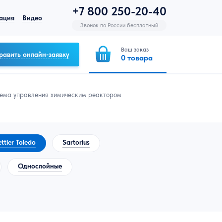
+7 800 250-20-40
ация
Видео
Звонок по России бесплатный
Ваш заказ
равить онлайн-заявку
0
товара
стема управления химическим реактором
ttler Toledo
Sartorius
Однослойные