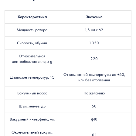
Характеристика
Значение
Мощность ротора
1,5 мл х 62
Скорость, об/мин
1 350
Относительная
220
центробежная сила, x g
От комнатной температуры до +60,
Диапазон температур, °C
или без отопления
Вакуумный насос
По желанию
Шум, менее, дБ
50
Вакуумный интерфейс, мм
φ10
Окончательный вакуум,
0,1