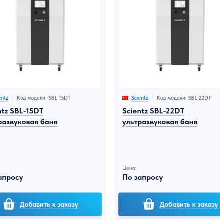
Код модели: SBL-15DT
Код модели: SBL-22DT
entz
Scientz
ntz SBL-15DT
Scientz SBL-22DT
развуковая баня
ультразвуковая баня
Цена:
апросу
По запросу
Добавить к заказу
Добавить к заказу