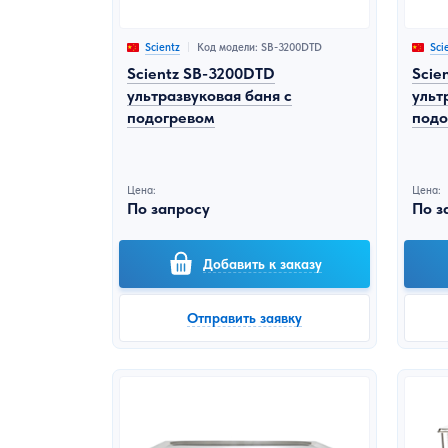
Экологическое оборудование
Код модели: SB-3200DTD
Scientz
Sci
Scientz SB-3200DTD
Scie
ультразвуковая баня с
ульт
подогревом
подо
Цена:
Цена:
По запросу
По з
Добавить к заказу
Отправить заявку