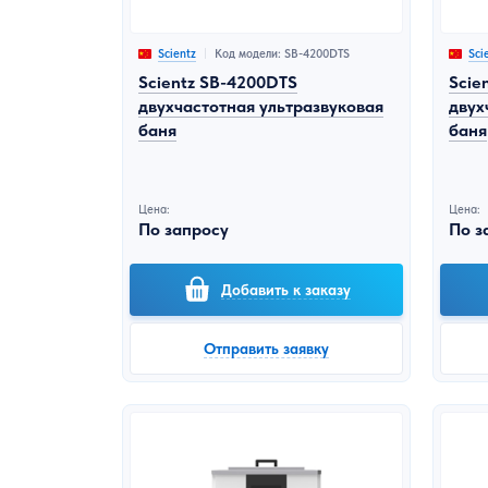
Код модели: SB-4200DTS
Scientz
Sci
Scientz SB-4200DTS
Scie
двухчастотная ультразвуковая
двух
баня
баня
Цена:
Цена:
По запросу
По з
Добавить к заказу
Отправить заявку