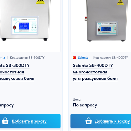
Код модели: SB-300DTY
Код модели: SB-400DTY
entz
Scientz
ntz SB-300DTY
Scientz SB-400DTY
очастотная
многочастотная
развуковая баня
ультразвуковая баня
Цена:
апросу
По запросу
Добавить к заказу
Добавить к заказу