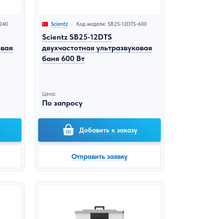
240
Код модели: SB25-12DTS-600
Scientz
Scientz SB25-12DTS
овая
двухчастотная ультразвуковая
баня 600 Вт
Цена:
По запросу
Добавить к заказу
Отправить заявку