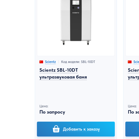
Код модели: SBL-10DT
Scientz
Sci
Scientz SBL-10DT
Scie
ультразвуковая баня
ульт
Цена:
Цена:
По запросу
По з
Добавить к заказу