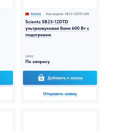
Код модели: SB25-12DTD-600
Scientz
Scientz SB25-12DTD
ультразвуковая баня 600 Вт с
подогревом
Цена:
По запросу
Добавить к заказу
Отправить заявку