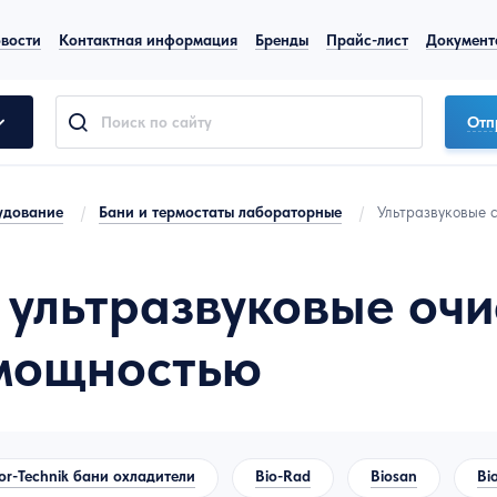
вости
Контактная информация
Бренды
Прайс-лист
Документ
Отп
удование
/
Бани и термостаты лабораторные
/
Ультразвуковые 
ультразвуковые очи
 мощностью
or-Technik бани охладители
Bio-Rad
Biosan
Bi