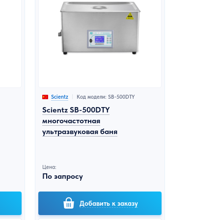
Код модели: SB-500DTY
Scientz
Scientz SB-500DTY
многочастотная
ультразвуковая баня
Цена:
По запросу
Добавить к заказу