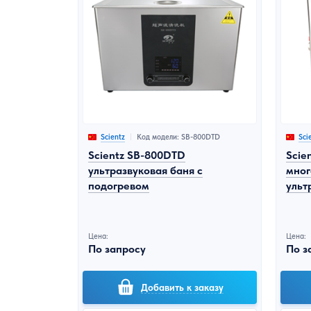
Код модели: SB-800DTD
Scientz
Sci
Scientz SB-800DTD
Scie
ультразвуковая баня с
мног
подогревом
ульт
Цена:
Цена:
По запросу
По з
Добавить к заказу