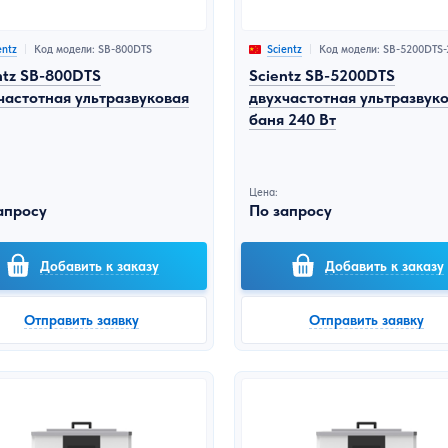
Код модели: SB-800DTS
Код модели: SB-5200DTS-
entz
Scientz
ntz SB-800DTS
Scientz SB-5200DTS
частотная ультразвуковая
двухчастотная ультразвук
баня 240 Вт
Цена:
апросу
По запросу
Добавить к заказу
Добавить к заказу
Отправить заявку
Отправить заявку