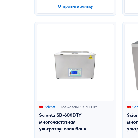
Отправить заявку
Код модели: SB-600DTY
Scientz
Sci
Scientz SB-600DTY
Scie
многочастотная
мног
ультразвуковая баня
ульт