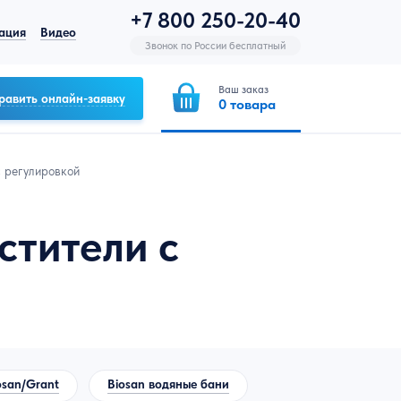
+7 800 250-20-40
ация
Видео
Звонок по России бесплатный
Ваш заказ
равить онлайн-заявку
0
товара
с регулировкой
стители с
osan/Grant
Biosan водяные бани