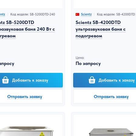
Код модели: SB-5200DTD-240
Код модели: SB-4200DTD
entz
Scientz
ntz SB-5200DTD
Scientz SB-4200DTD
развуковая баня 240 Вт с
ультразвуковая баня с
гревом
подогревом
Цена:
апросу
По запросу
Добавить к заказу
Добавить к заказу
Отправить заявку
Отправить заявку