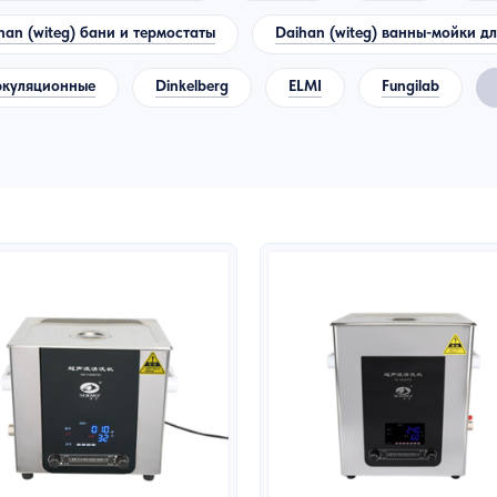
han (witeg) бани и термостаты
Daihan (witeg) ванны-мойки д
иркуляционные
Dinkelberg
ELMI
Fungilab