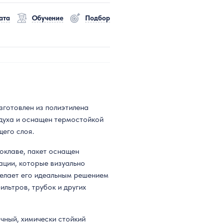
ата
Обучение
Подбор
зготовлен из полиэтилена
здуха и оснащен термостойкой
его слоя.
оклаве, пакет оснащен
ации, которые визуально
делает его идеальным решением
льтров, трубок и других
чный, химически стойкий