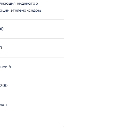
лизация индикатор
ации этиленоксидом
00
0
нее 6
-200
улон