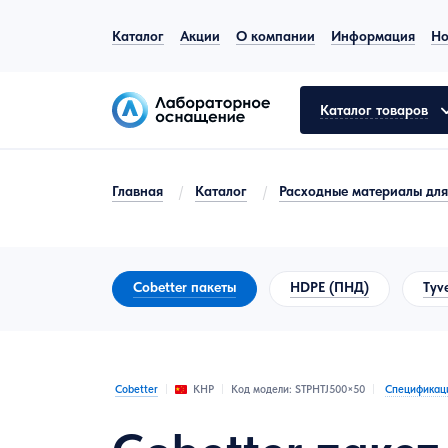
Каталог
Акции
О компании
Информация
Но
Каталог товаров
Главная
/
Каталог
/
Расходные материалы дл
Общелабораторное оборудование
Аналитическое оборудование
Cobetter пакеты
HDPE (ПНД)
Tyv
Молекулярная биология
Лабораторная мебель
Cobetter
Код модели: STPHTJ500×50
Спецификац
КНР
Пробоподготовка
Испытательное оборудование