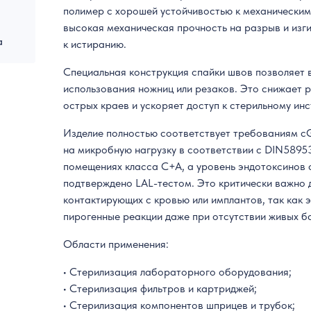
полимер с хорошей устойчивостью к механическим
высокая механическая прочность на разрыв и изги
а
к истиранию.
Специальная конструкция спайки швов позволяет в
использования ножниц или резаков. Это снижает р
острых краев и ускоряет доступ к стерильному инс
Изделие полностью соответствует требованиям c
на микробную нагрузку в соответствии с DIN58953
помещениях класса C+A, а уровень эндотоксинов с
подтверждено LAL-тестом. Это критически важно 
контактирующих с кровью или имплантов, так как 
пирогенные реакции даже при отсутствии живых б
Области применения:
• Стерилизация лабораторного оборудования;
• Стерилизация фильтров и картриджей;
• Стерилизация компонентов шприцев и трубок;