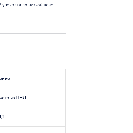
 упаковки по низкой цене
ение
мага из ПНД
НД