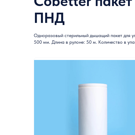
Cobetter пакет
Лабораторная химическая посуда
ПНД
Расходные материалы для лаборатории
Одноразовый стерильный дышащий пакет для упа
Контрольно-измерительное оборудование
500 мм. Длина в рулоне: 50 м. Количество в упак
Метеорологическое оборудование
Оборудование специального отраслевого
назначения
Химические реактивы
Средства индивидуальной защиты
Холодильное и морозильное
оборудование лабораторного назначения
Микробиология и биотехнология