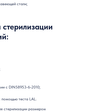
жавеющей стали;
я стерилизации
ий:
;
вии с DIN58953-6-2010;
с помощью теста LAL.
для стерилизации размером