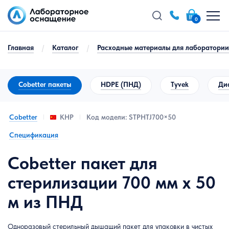
0
Главная
/
Каталог
/
Расходные материалы для лаборатории
Cobetter пакеты
HDPE (ПНД)
Tyvek
Ди
Cobetter
Код модели: STPHTJ700×50
КНР
Спецификация
Cobetter пакет для
стерилизации 700 мм x 50
м из ПНД
Одноразовый стерильный дышащий пакет для упаковки в чистых