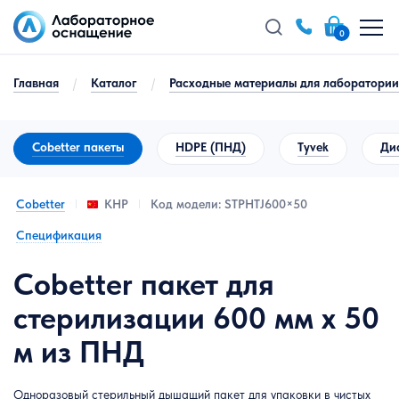
0
Главная
/
Каталог
/
Расходные материалы для лаборатории
Cobetter пакеты
HDPE (ПНД)
Tyvek
Ди
Cobetter
Код модели: STPHTJ600×50
КНР
Спецификация
Cobetter пакет для
стерилизации 600 мм x 50
м из ПНД
Одноразовый стерильный дышащий пакет для упаковки в чистых