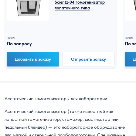
Scientz-04 гомогенизатор
лопаточного типа
Цена:
Цена:
По запросу
По з
Добавить к заказу
Отправить заявку
Д
Асептические гомогенизаторы для лаборатории
Асептический гомогенизатор (также известный как
лопастной гомогенизатор, стомахер, мастикатор или
педальный блендер) — это лабораторное оборудование
для мягкой и стерильной пробоподготовки. Специальные