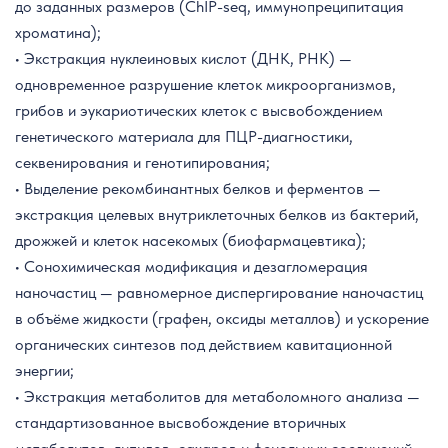
до заданных размеров (ChIP-seq, иммунопреципитация
хроматина);
• Экстракция нуклеиновых кислот (ДНК, РНК) —
одновременное разрушение клеток микроорганизмов,
грибов и эукариотических клеток с высвобождением
генетического материала для ПЦР-диагностики,
секвенирования и генотипирования;
• Выделение рекомбинантных белков и ферментов —
экстракция целевых внутриклеточных белков из бактерий,
дрожжей и клеток насекомых (биофармацевтика);
• Сонохимическая модификация и дезагломерация
наночастиц — равномерное диспергирование наночастиц
в объёме жидкости (графен, оксиды металлов) и ускорение
органических синтезов под действием кавитационной
энергии;
• Экстракция метаболитов для метаболомного анализа —
стандартизованное высвобождение вторичных