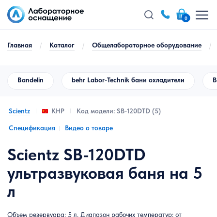
0
Главная
/
Каталог
/
Общелабораторное оборудование
/
Bandelin
behr Labor-Technik бани охладители
B
Scientz
Код модели: SB-120DTD (5)
КНР
Спецификация
Видео о товаре
Scientz SB-120DTD
ультразвуковая баня на 5
л
Объем резервуара: 5 л. Диапазон рабочих температур: от