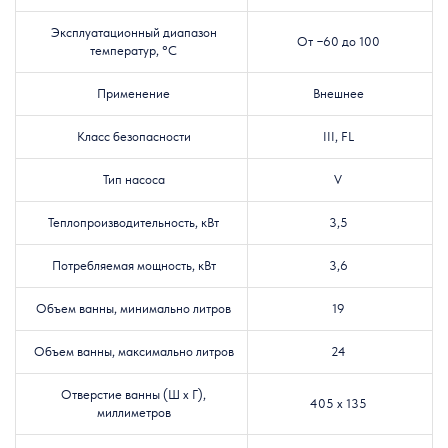
Эксплуатационный диапазон
От −60 до 100
температур, °C
Применение
Внешнее
Класс безопасности
III, FL
Тип насоса
V
Теплопроизводительность, кВт
3,5
Потребляемая мощность, кВт
3,6
Объем ванны, минимально литров
19
Объем ванны, максимально литров
24
Отверстие ванны (Ш x Г),
405 x
135
миллиметров