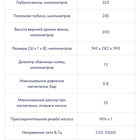
Глубина ванны, миллиметров
320
Полезная глубина, миллиметров
285
Высота верхней кромки ванны,
390
миллиметров
Размеры (Ш х Г х В), миллиметров
740 x 282 x 590
Диаметр обжимных колец,
13
миллиметров
Максимальное давление
0,8
нагнетания, бар
Максимальный расход при
25
нагнетании, литров в минуту
Присоединительная резьба насоса
M16 x 1
Напряжение сети В; Гц
230; 50/60