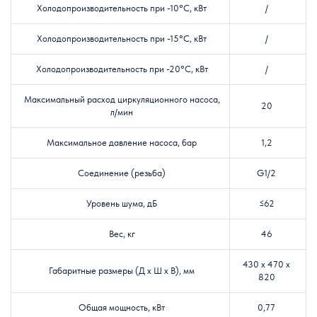
Холодопроизводительность при -10°C, кВт
/
Холодопроизводительность при -15°C, кВт
/
Холодопроизводительность при -20°C, кВт
/
Максимальный расход циркуляционного насоса,
20
л/мин
Максимальное давление насоса, бар
1,2
Соединение (резьба)
G1/2
Уровень шума, дБ
≤62
Вес, кг
46
430 х 470 х
Габаритные размеры (Д х Ш х В), мм
820
Общая мощность, кВт
0,77