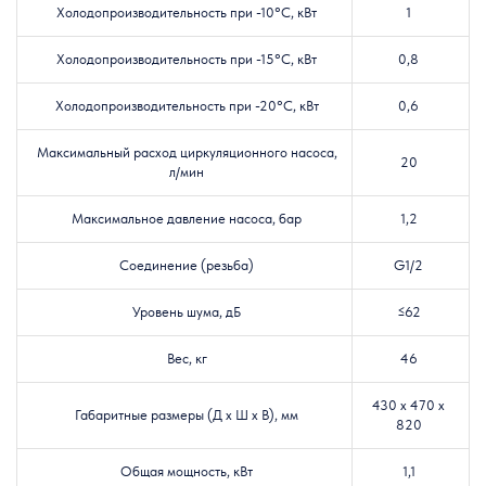
Холодопроизводительность при -10°C, кВт
1
Холодопроизводительность при -15°C, кВт
0,8
Холодопроизводительность при -20°C, кВт
0,6
Максимальный расход циркуляционного насоса,
20
л/мин
Максимальное давление насоса, бар
1,2
Соединение (резьба)
G1/2
Уровень шума, дБ
≤62
Вес, кг
46
430 х 470 х
Габаритные размеры (Д х Ш х В), мм
820
Общая мощность, кВт
1,1