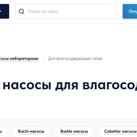
Отп
сосы лабораторные
/
Для влагосодержащих газов
насосы для влагос
ы
Buchi насосы
Burkle насосы
Cobetter насосы