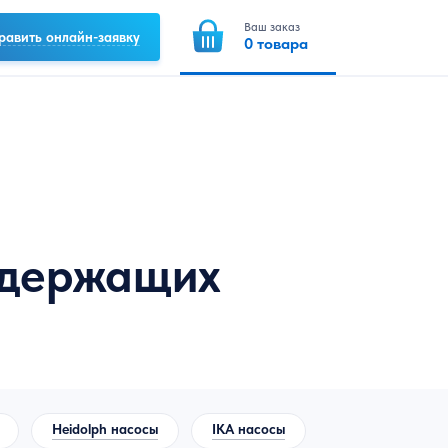
Ваш заказ
равить онлайн-заявку
0
товара
одержащих
Heidolph насосы
IKA насосы