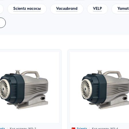
Scientz насосы
Vacuubrand
VELP
Yamat
Код модели: WX-3
Код модели: WX-4
entz
Scientz