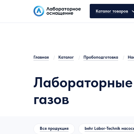
Каталог товаров
Общелабораторное оборудование
Аналитическое оборудование
Главная
/
Каталог
/
Пробоподготовка
/
На
Молекулярная биология
Лабораторные 
Лабораторная мебель
газов
Пробоподготовка
Испытательное оборудование
Лабораторная химическая посуда
Вся продукция
behr Labor-Technik насос