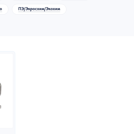
o
ПЭ/Экросхим/Экохим