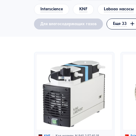
Расходные материалы для лаборатории
Interscience
KNF
Laboao насосы
Контрольно-измерительное оборудование
Еще 33
Для влагосодержащих газов
Метеорологическое оборудование
Оборудование специального отраслевого
назначения
Химические реактивы
Средства индивидуальной защиты
Холодильное и морозильное
оборудование лабораторного назначения
Микробиология и биотехнология
Экологическое оборудование
Код модели: N 840.3 FT.40.18
KNF
Sci