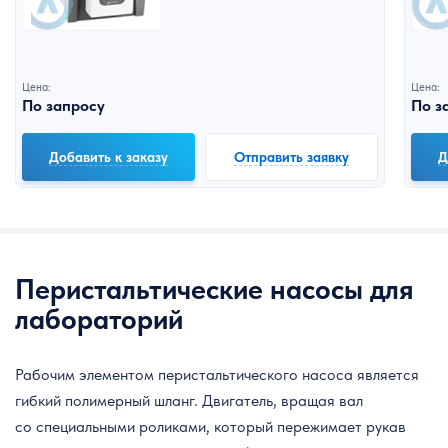
Цена:
Цена:
По запросу
По з
Добавить к заказу
Отправить заявку
Д
Перистальтические насосы для
лабораторий
Рабочим элементом перистальтического насоса является
гибкий полимерный шланг. Двигатель, вращая вал
со специальными роликами, который пережимает рукав