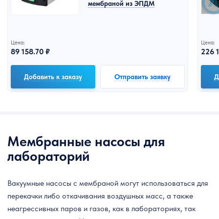
мембраной из ЭПДМ
Цена:
Цена:
89 158.70 ₽
226 1
Добавить к заказу
Отправить заявку
Д
Мембранные насосы для
лабораторий
Вакуумные насосы с мембраной могут использоваться для
перекачки либо откачивания воздушных масс, а также
неагрессивных паров и газов, как в лабораториях, так