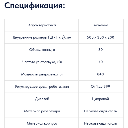
Спецификация:
Характеристика
Значение
Внутренние размеры (Ш х Г х В), мм
500 х 300 х 200
Объем ванны, л
30
Частота ультразвука, кГц
40
Мощность ультразвука, Вт
840
Регулируемое время работы, мин
От 1 до 999
Дисплей
Цифровой
Материал резервуара
Нержавеющая сталь
Материал корпуса
Нержавеющая сталь