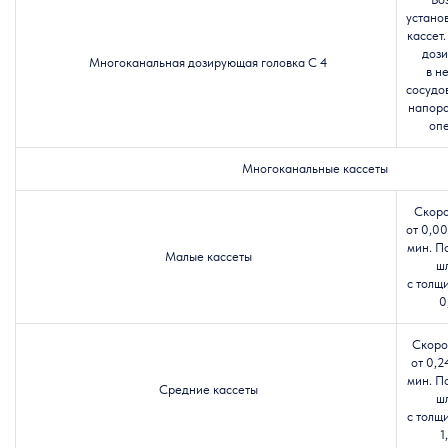
устано
кассет
доз
Многоканальная дозирующая головка C 4
в н
сосудо
напора
оп
Многоканальные кассеты
Скоро
от 0,00
мин. П
Малые кассеты
ш
с толщ
0
Скоро
от 0,2
мин. П
Средние кассеты
ш
с толщ
1