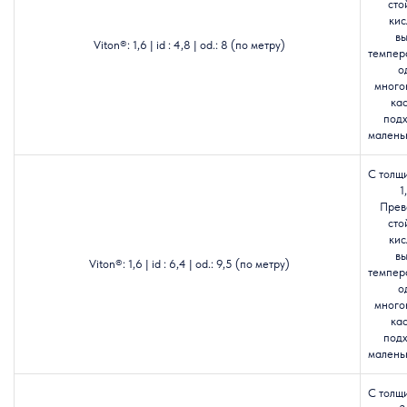
сто
кис
в
Viton®: 1,6 | id : 4,8 | od.: 8 (по метру)
темпер
о
много
кас
подх
маленьк
С толщ
1
Прев
сто
кис
в
Viton®: 1,6 | id : 6,4 | od.: 9,5 (по метру)
темпер
о
много
кас
подх
маленьк
С толщ