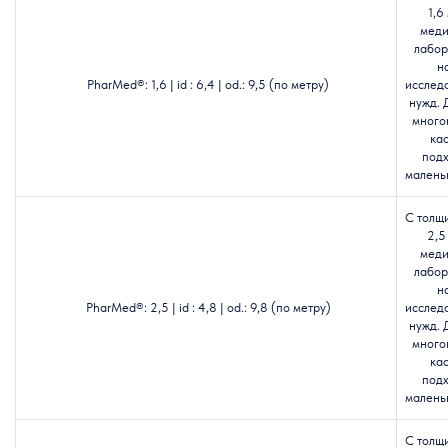
1,6
меди
лабор
н
PharMed®: 1,6 | id : 6,4 | od.: 9,5 (по метру)
исслед
нужд. 
много
кас
подх
маленьк
С толщ
2,5
меди
лабор
н
PharMed®: 2,5 | id : 4,8 | od.: 9,8 (по метру)
исслед
нужд. 
много
кас
подх
маленьк
С толщ