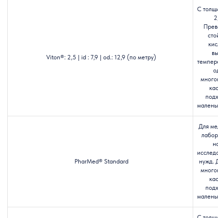
С толщ
2
Прев
сто
кис
в
Viton®: 2,5 | id : 7,9 | od.: 12,9 (по метру)
темпер
о
много
кас
подх
маленьк
Для ме
лабор
н
исслед
PharMed® Standard
нужд. 
много
кас
подх
маленьк
С толщ