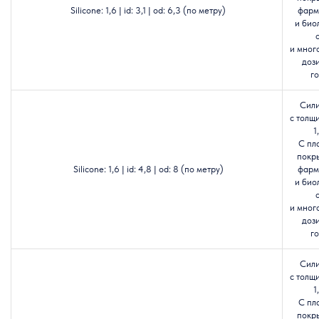
Silicone: 1,6 | id: 3,1 | od: 6,3 (по метру)
фарм
и био
и мног
доз
го
Сил
с толщ
1
С пл
покр
Silicone: 1,6 | id: 4,8 | od: 8 (по метру)
фарм
и био
и мног
доз
го
Сил
с толщ
1
С пл
покр