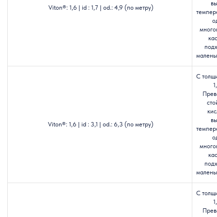
в
Viton®: 1,6 | id : 1,7 | od.: 4,9 (по метру)
темпер
о
много
кас
подх
маленьк
С толщ
1
Прев
сто
кис
в
Viton®: 1,6 | id : 3,1 | od.: 6,3 (по метру)
темпер
о
много
кас
подх
маленьк
С толщ
1
Прев