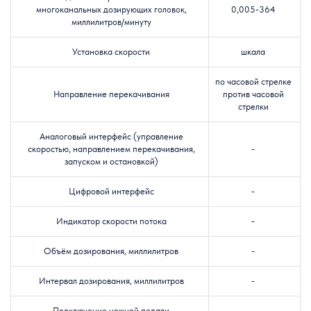
многоканальных дозирующих головок,
0,005-364
миллилитров/минуту
Установка скорости
шкала
по часовой стрелке
Направление перекачивания
против часовой
стрелки
Аналоговый интерфейс (управление
скоростью, направлением перекачивания,
-
запуском и остановкой)
Цифровой интерфейс
-
Индикатор скорости потока
-
Объём дозирования, миллилитров
-
Интервал дозирования, миллилитров
-
Подключение ножной педали
-