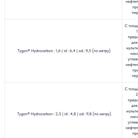
нефтеп
пр
пер
С толщ
1
пред
для
мульт
Tygon® Hydrocarbon : 1,6 | id : 6,4 | od.: 9,5 (по метру)
насо
углев
нефтеп
пр
пер
С толщ
2
пред
для
мульт
Tygon® Hydrocarbon : 2,5 | id : 4,8 | od.: 9,8 (по метру)
насо
углев
нефтеп
пр