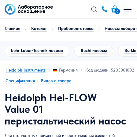
0
Главная
/
Каталог
/
Пробоподготовка
/
Насосы лабора
behr Labor-Technik насосы
Buchi насосы
Burkl
Heidolph Instruments
Код модели: 5235001002
Германия
Спецификация
Видео о товаре
Heidolph Hei-FLOW
Value 01
перистальтический насос
Для стандартных применений и перекачивания жидкостей.