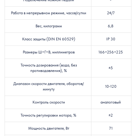
Работа в непрерывном режиме, часов/сутки
24/7
Вес, килограмм
6,8
Класс защиты (DIN EN 60529)
IP 30
Размеры Ш×Г×В, миллиметров
166×256×225
Точность дозирования (вода, без
±5
противодавления), %
Диапазон скорости двигателя, оборотов/
10-120
минуту
Контроль скорости
аналоговый
Точность регулировки мотора, %
±2
Мощность двигателя, Вт
71