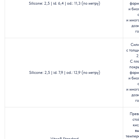
Silicone: 2,5 | id. 6,4 | od.: 11,3 (по метру)
фарм
и био
и мног
доз
го
Сил
с толщ
2
С пл
покр
Silicone: 2,5 | id. 7,9 | od.: 12,9 (по метру)
фарм
и био
и мног
доз
го
Прев
сто
кис
в
темпер
Viton® Standard