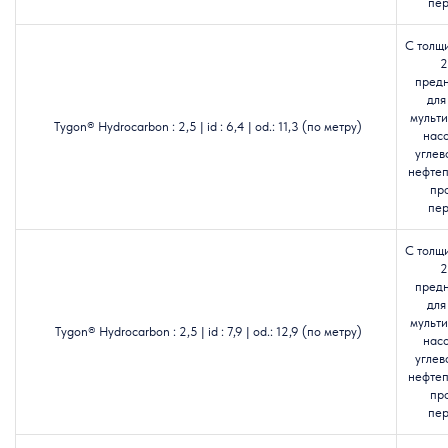
пер
С толщ
2
пред
для
мульт
Tygon® Hydrocarbon : 2,5 | id : 6,4 | od.: 11,3 (по метру)
насо
углев
нефтеп
пр
пер
С толщ
2
пред
для
мульт
Tygon® Hydrocarbon : 2,5 | id : 7,9 | od.: 12,9 (по метру)
насо
углев
нефтеп
пр
пер