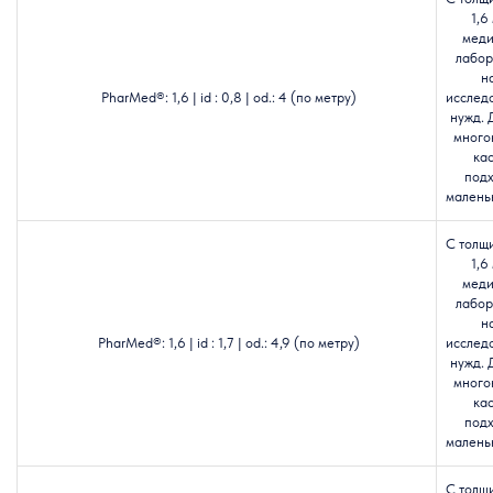
1,6
меди
лабор
н
PharMed®: 1,6 | id : 0,8 | od.: 4 (по метру)
исслед
нужд. 
много
кас
подх
маленьк
С толщ
1,6
меди
лабор
н
PharMed®: 1,6 | id : 1,7 | od.: 4,9 (по метру)
исслед
нужд. 
много
кас
подх
маленьк
С толщ