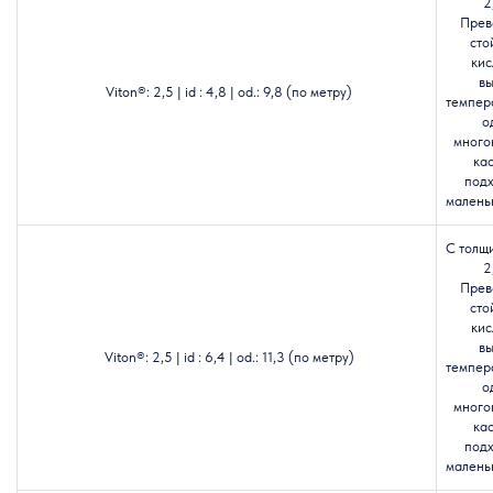
2
Прев
сто
кис
в
Viton®: 2,5 | id : 4,8 | od.: 9,8 (по метру)
темпер
о
много
кас
подх
маленьк
С толщ
2
Прев
сто
кис
в
Viton®: 2,5 | id : 6,4 | od.: 11,3 (по метру)
темпер
о
много
кас
подх
маленьк