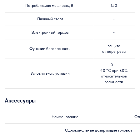
Потребляемая мощность, Вт
150
Плавный старт
-
Электронный тормоз
-
защита
Функции безопасности
от перегрева
0 —
40 °C при 80%
Условия эксплуатации
относительной
влажности
Аксессуары
Наименование
Оп
Одноканальные дозирующие головки