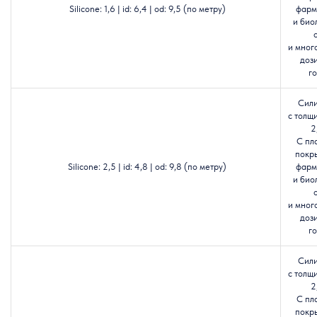
Silicone: 1,6 | id: 6,4 | od: 9,5 (по метру)
фарм
и био
и мног
доз
го
Сил
с толщ
2
С пл
покр
Silicone: 2,5 | id: 4,8 | od: 9,8 (по метру)
фарм
и био
и мног
доз
го
Сил
с толщ
2
С пл
покр