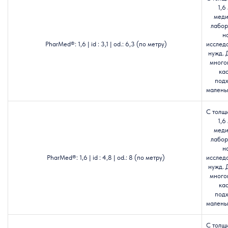
1,6
меди
лабор
н
PharMed®: 1,6 | id : 3,1 | od.: 6,3 (по метру)
исслед
нужд. 
много
кас
подх
маленьк
С толщ
1,6
меди
лабор
н
PharMed®: 1,6 | id : 4,8 | od.: 8 (по метру)
исслед
нужд. 
много
кас
подх
маленьк
С толщ