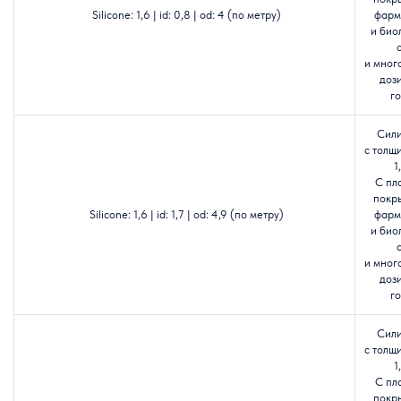
Silicone: 1,6 | id: 0,8 | od: 4 (по метру)
фарм
и био
и мног
доз
го
Сил
с толщ
1
С пл
покр
Silicone: 1,6 | id: 1,7 | od: 4,9 (по метру)
фарм
и био
и мног
доз
го
Сил
с толщ
1
С пл
покр