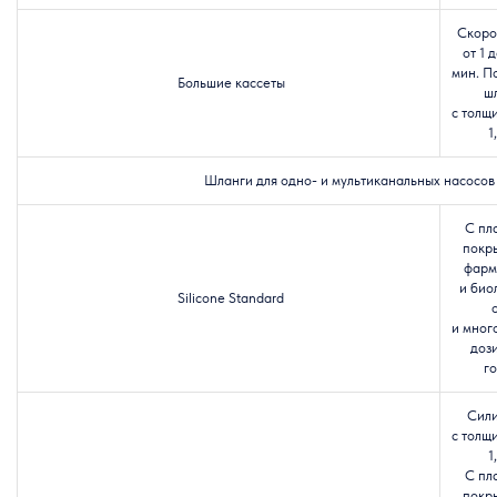
Скоро
от 1 
мин. П
Большие кассеты
ш
с толщ
1
Шланги для одно- и мультиканальных насосов
С пл
покр
фарм
и био
Silicone Standard
и мног
доз
го
Сил
с толщ
1
С пл
покр