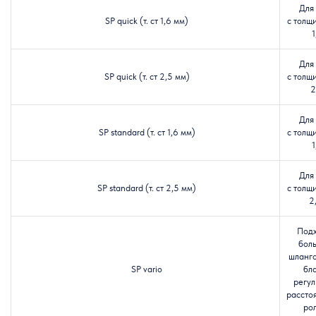
Для
SP quick (т. ст 1,6 мм)
с толщ
1
Для
SP quick (т. ст 2,5 мм)
с толщ
2
Для
SP standard (т. ст 1,6 мм)
с толщ
1
Для
SP standard (т. ст 2,5 мм)
с толщ
2
Подх
бол
шланго
SP vario
бл
регу
рассто
ро