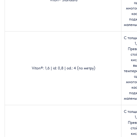
о
много
кас
подх
маленьк
С толщ
1
Прев
сто
кис
в
Viton®: 1,6 | id: 0,8 | od.: 4 (по метру)
темпер
о
много
кас
подх
маленьк
С толщ
1
Прев
сто
кис