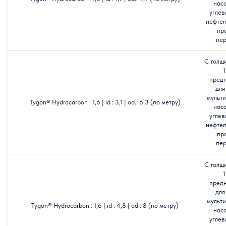
насо
углев
нефтеп
пр
пер
С толщ
1
пред
для
мульт
Tygon® Hydrocarbon : 1,6 | id : 3,1 | od.: 6,3 (по метру)
насо
углев
нефтеп
пр
пер
С толщ
1
пред
для
мульт
Tygon® Hydrocarbon : 1,6 | id : 4,8 | od.: 8 (по метру)
насо
углев