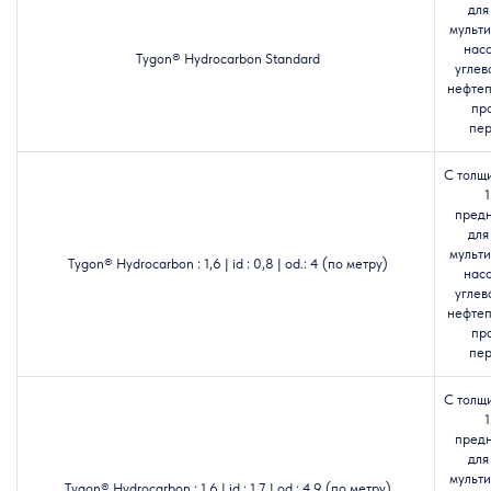
для
мульт
насо
Tygon® Hydrocarbon Standard
углев
нефтеп
пр
пер
С толщ
1
пред
для
мульт
Tygon® Hydrocarbon : 1,6 | id : 0,8 | od.: 4 (по метру)
насо
углев
нефтеп
пр
пер
С толщ
1
пред
для
мульт
Tygon® Hydrocarbon : 1,6 | id : 1,7 | od.: 4,9 (по метру)