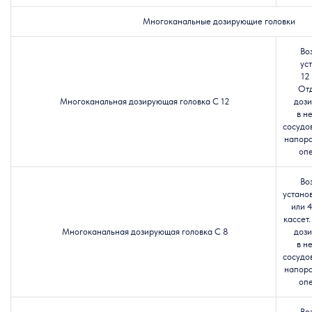
Многоканальные дозирующие головки
Во
ус
12 
От
Многоканальная дозирующая головка C 12
доз
в н
сосудо
напора
оп
Во
устано
или 
кассет
Многоканальная дозирующая головка C 8
доз
в н
сосудо
напора
оп
Во