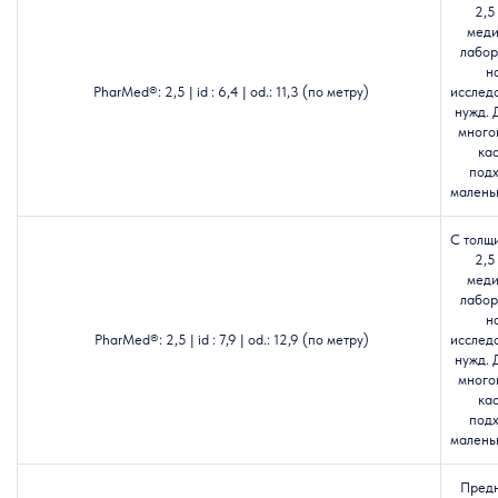
2,5
меди
лабор
н
PharMed®: 2,5 | id : 6,4 | od.: 11,3 (по метру)
исслед
нужд. 
много
кас
подх
маленьк
С толщ
2,5
меди
лабор
н
PharMed®: 2,5 | id : 7,9 | od.: 12,9 (по метру)
исслед
нужд. 
много
кас
подх
маленьк
Пред