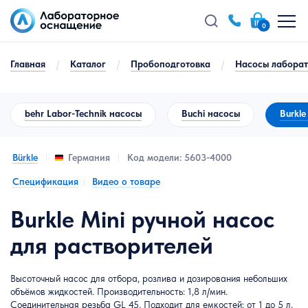
0
Главная
/
Каталог
/
Пробоподготовка
/
Насосы лабора
behr Labor-Technik насосы
Buchi насосы
Burkl
Bürkle
Код модели: 5603-4000
Германия
Спецификация
Видео о товаре
Burkle Mini ручной насос
для растворителей
Высоточный насос для отбора, розлива и дозирования небольших
объёмов жидкостей. Производительность: 1,8 л/мин.
Соединительная резьба GL 45. Подходит для емкостей: от 1 до 5 л.